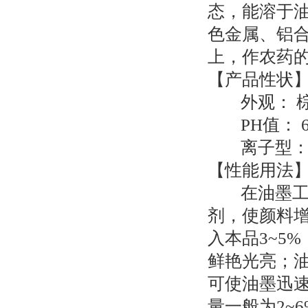
态，能溶于
色金属、铝
上，作农药的
【产品性状
外观： 
PH值： 6
离子型：
【性能用法
在油墨工
剂，使颜料
入本品3~5
鲜艳光亮；
可使油墨迅
量一般为2~6