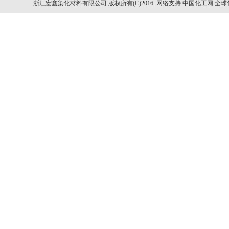
浙江宏鑫染化材料有限公司
版权所有(C)2016 网络支持
中国化工网
全球