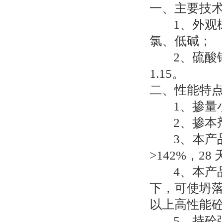
一、主要技
1、外观
氯、低碱；
2、硫酸
1.15。
二、性能特
1、掺量
2、掺本
3、本产
>142%，28 
4、本
下，可使坍落
以上高性能
5、持砼