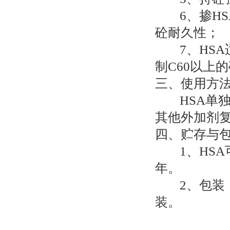
6、掺H
砼耐久性；
7、HS
制C60以上
三、使用方
HSA单
其他外加剂复
四、贮存与
1、HS
年。
2、包装
装。