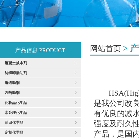
> 
网站首页
产品信息
PRODUCT
混凝土减水剂
纺织印染助剂
造纸助剂
HSA(High
农药助剂
是我公司改良
化妆品化学品
有优良的减
水处理化学品
强度及耐久
油田化学品
产品，是国
定制化学品